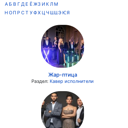
А
Б
В
Г
Д
Е
Ё
Ж
З
И
К
Л
М
Н
О
П
Р
С
Т
У
Ф
Х
Ц
Ч
Ш
Щ
Э
Ю
Я
Жар-птица
Раздел:
Кавер исполнители