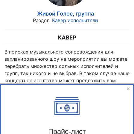
Живой Голос, группа
Раздел:
Кавер исполнители
КАВЕР
В поисках музыкального сопровождения для
запланированного шоу на мероприятии вы можете
перебрать множество сольных исполнителей и
групп, так никого и не выбрав. В таком случае наше
концертное агентство может предложить вам
простое решение – заказать на корпоратив или
×
другое торжество кавер-исполнителей.
Кто такие cover-исполнители?
Кавер-группой называются профессиональные
музыканты, имеющие в репертуаре множество
Прайс-лист
разнообразных композиций, пользующихся