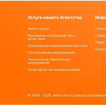
Услуги нашего Агентства
Инф
Эвент услуги
Отчего
Рекламное сотрудничество с
Прайс-
артистами
Прайс
Организация мероприятий под ключ
Полит
Обслуживание мероприятий
Техническое обеспечение
мероприятий
Заказ артистов на мероприятие
© 1999 - 2025. Агентство по Заказу российски