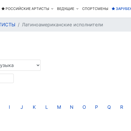
РОССИЙСКИЕ АРТИСТЫ
ВЕДУЩИЕ
СПОРТСМЕНЫ
ЗАРУБЕ
ТИСТЫ
Латиноамериканские исполнители
I
J
K
L
M
N
O
P
Q
R