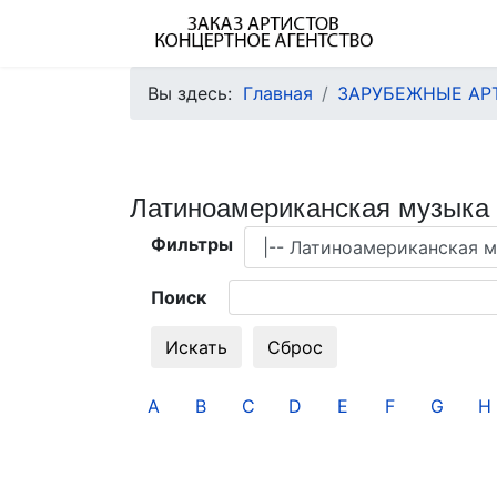
Вы здесь:
Главная
ЗАРУБЕЖНЫЕ АР
Латиноамериканская музыка
Фильтры
Поиск
A
B
C
D
E
F
G
H