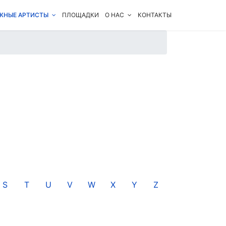
ЖНЫЕ АРТИСТЫ
ПЛОЩАДКИ
О НАС
КОНТАКТЫ
S
T
U
V
W
X
Y
Z