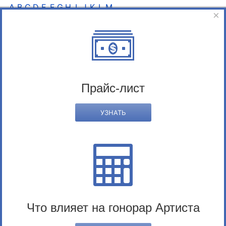
A
B
C
D
E
F
G
H
I
J
K
L
M
×
N
O
P
Q
R
S
T
U
V
W
X
Y
Z
Прайс-лист
УЗНАТЬ
Frank Dillane
Раздел:
Актёры
Что влияет на гонорар Артиста
Услуги нашего Агентства