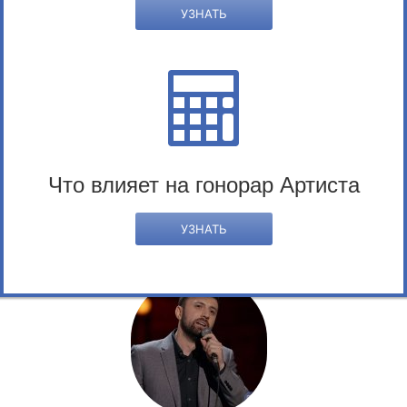
Татьяна Веденеева
УЗНАТЬ
Раздел:
Ведущие
Что влияет на гонорар Артиста
Таир Мамедов
УЗНАТЬ
Раздел:
Ведущие